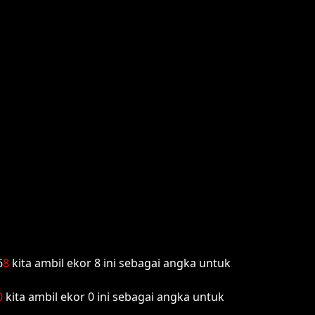
6
8
kita ambil ekor 8 ini sebagai angka untuk
0
kita ambil ekor 0 ini sebagai angka untuk