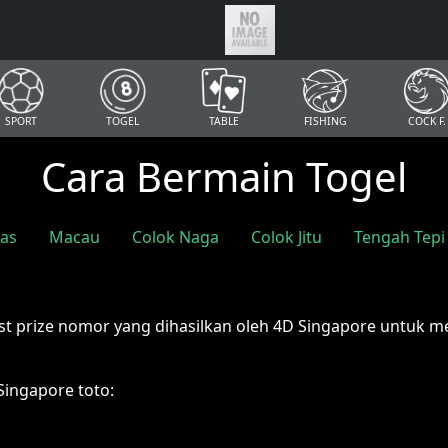
SPORT
TOGEL
TABLE
FISHING
COCK F.
Cara Bermain Togel
bas
Macau
Colok Naga
Colok Jitu
Tengah Tepi
prize nomor yang dihasilkan oleh 4D Singapore untuk melih
Singapore toto: