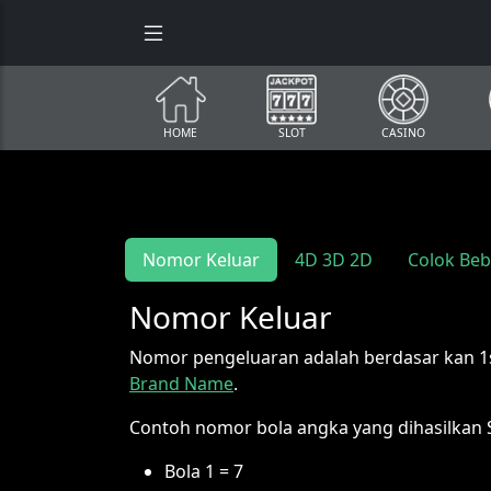
HOME
SLOT
CASINO
Nomor Keluar
4D 3D 2D
Colok Be
Nomor Keluar
Nomor pengeluaran adalah berdasar kan 1st 
Brand Name
.
Contoh nomor bola angka yang dihasilkan 
Bola 1 = 7